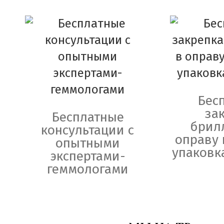
Бес
за
Бесплатные
брил
консультации с
оправу 
опытными
упаковк
экспертами-
геммологами