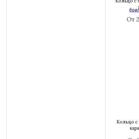
Кольцо с
От 
Кольцо с
кар