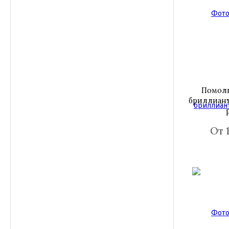
Помолв
бриллиант
От 