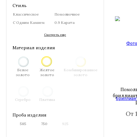
Стиль
Классическое
Помолвочное
С Одним Камнем
0.9 Карата
Смотреть еще
Материал изделия
Белое
Желтое
Комбинированное
золото
золото
золото
Помолв
бриллиант
Серебро
Платина
От 
Проба изделия
585
750
925