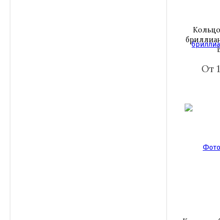
Кольцо
бриллиан
От 