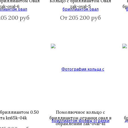
 бриллиантом Овал
Кольцо с бриллиантом Овал
zak-oval-6
zak-oval-5
бр
205 200 руб
От 205 200 руб
 бриллиантом 0.50
Помолвочное кольцо с
ата kn65k-04k
бриллиантом огранки овал в
б
обрамлении zak-oval-41