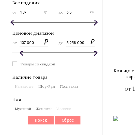
Вес изделия
гр.
гр.
от
до
Ценовой диапазон
от
до
Товары со скидкой
Кольцо с
кар
Наличие товара
На заводе
Шоу-Рум
Под заказ
от 
Пол
Мужской
Женский
Унисекс
Поиск
Сброс