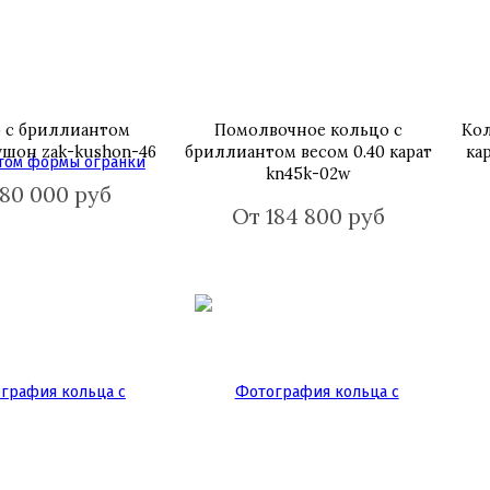
 с бриллиантом
Помолвочное кольцо с
Кол
ушон zak-kushon-46
бриллиантом весом 0.40 карат
ка
kn45k-02w
180 000 руб
От 184 800 руб