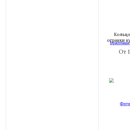
Кольцо
огранки к
От 