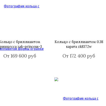
Кольцо с бриллиантом
Кольцо с бриллиантом 0.38
ринцесса zak-princess-3
карата zk8372w
От 169 600 руб
От 172 400 руб