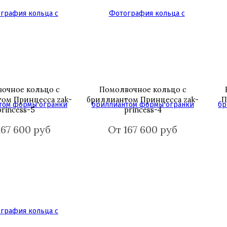
очное кольцо с
Помолвочное кольцо с
ом Принцесса zak-
бриллиантом Принцесса zak-
П
princess-5
princess-4
167 600 руб
От 167 600 руб