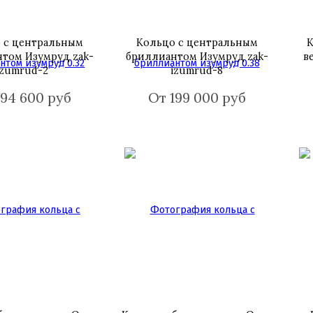
 с центральным
Кольцо с центральным
К
том Изумруд zak-
бриллиантом Изумруд zak-
в
izumrud-2
izumrud-8
194 600 руб
От 199 000 руб