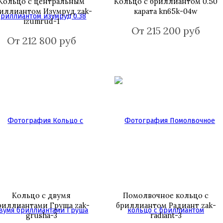
Кольцо с центральным
Кольцо с бриллиантом 0.50
иллиантом Изумруд zak-
карата kn65k-04w
izumrud-1
От 215 200 руб
От 212 800 руб
Кольцо с двумя
Помолвочное кольцо с
риллиантами Груша zak-
бриллиантом Радиант zak-
grusha-3
radiant-3