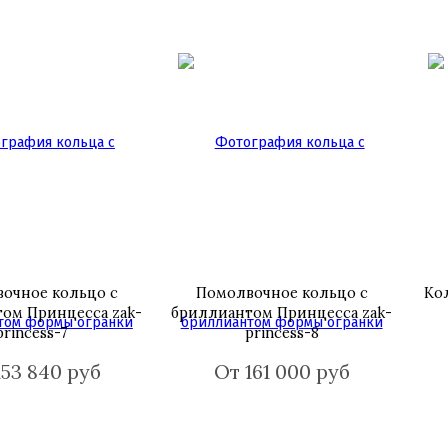
очное кольцо с
Помолвочное кольцо с
Ко
ом Принцесса zak-
бриллиантом Принцесса zak-
princess-7
princess-8
153 840 руб
От 161 000 руб