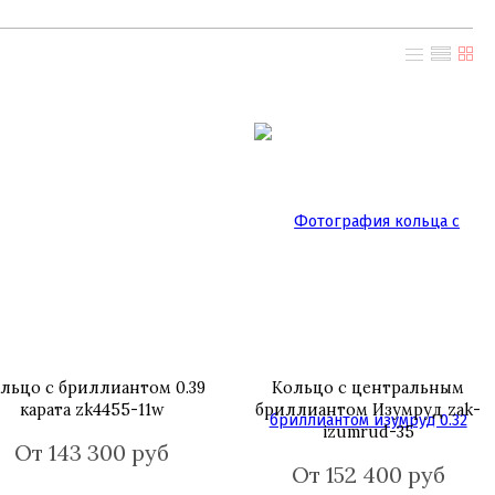
льцо с бриллиантом 0.39
Кольцо с центральным
карата zk4455-11w
бриллиантом Изумруд zak-
izumrud-35
От 143 300 руб
От 152 400 руб