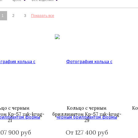
1
2
3
Показать все
ьцо с черным
Кольцо с черным
Ко
ом Кр-57 zak-krug-
бриллиантом Кр-57 zak-krug-
21
29
107 900 руб
От 127 400 руб