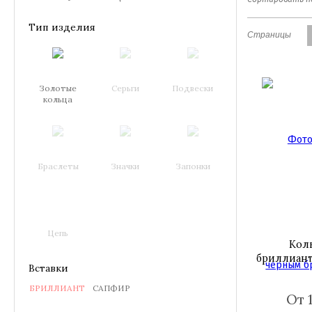
Тип изделия
Страницы
Золотые
Серьги
Подвески
кольца
Браслеты
Значки
Запонки
Цепь
Кол
бриллиант
Вставки
БРИЛЛИАНТ
САПФИР
От 