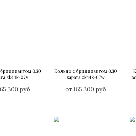
 бриллиантом 0.30
Кольцо с бриллиантом 0.30
К
ата zk44k-07y
карата zk44k-07w
в
165 300 руб
от 165 300 руб