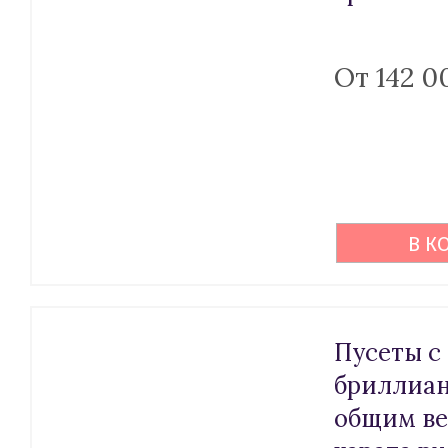
От 142 0
В К
Пусеты с
бриллиа
общим ве