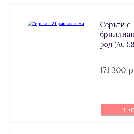
Серьги с
бриллиан
род (Au 58
171 300 
В К