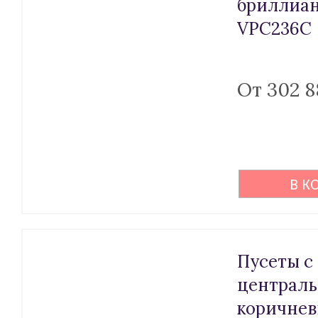
бриллиа
VPC236C
От 302 8
В К
Пусеты с
централ
коричне