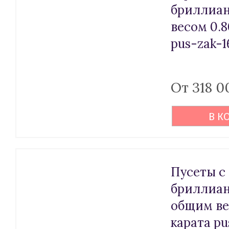
бриллиа
весом 0.8
pus-zak-1
От 318 0
В К
Пусеты с
бриллиа
общим ве
карата pu