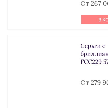
От 267 0
В К
Серьги с
бриллиа
FCC229 5
От 279 9