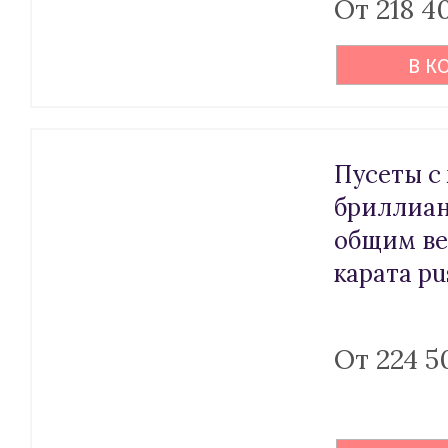
От 218 4
В К
Пусеты с
бриллиа
общим ве
карата pu
От 224 5