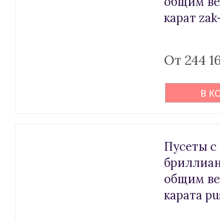
общим ве
карат zak
От 244 1
В К
Пусеты с
бриллиа
общим ве
карата pu