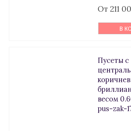
От 211 0
В К
Пусеты с
централ
коричне
бриллиа
весом 0.6
pus-zak-1