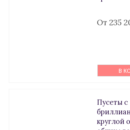
От 235 2
В К
Пусеты с
бриллиа
круглой 