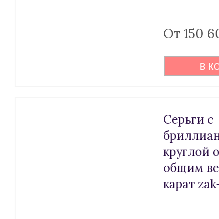
От 150 6
В К
Серьги с
бриллиа
круглой 
общим ве
карат za