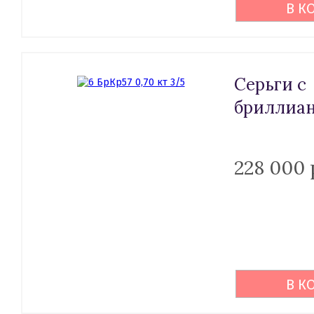
В К
Серьги с
бриллиан
228 000 
В К