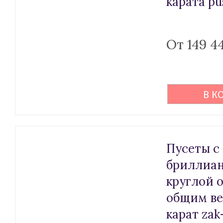
карата pu
От 149 4
В К
Пусеты с
бриллиа
круглой 
общим ве
карат zak