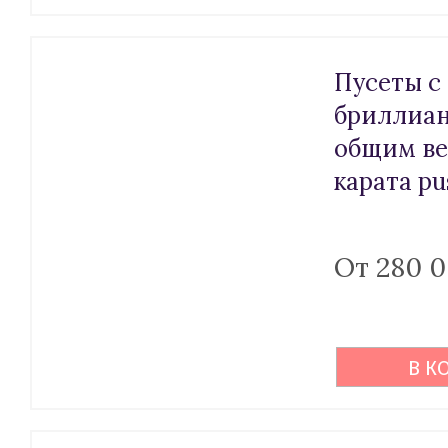
Пусеты с
бриллиа
общим ве
карата pu
От 280 
В К