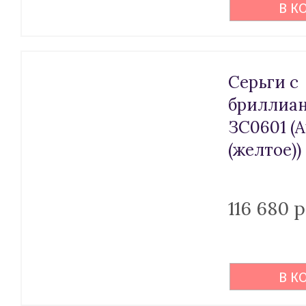
В К
Серьги с
бриллиа
ЗС0601 (A
(желтое))
116 680 
В К