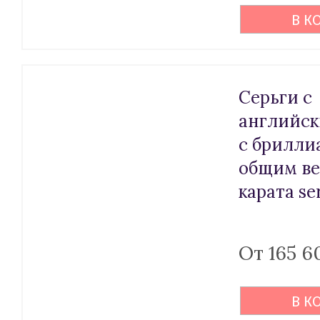
В К
Серьги с
английск
с брилли
общим ве
карата se
От 165 6
В К