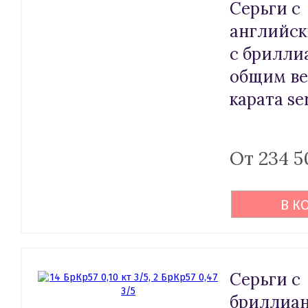
Серьги с
английск
с брилли
общим ве
карата se
От 234 5
В К
Серьги с
бриллиан