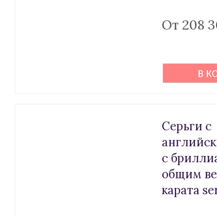
От 208 3
В К
Серьги с
английск
с брилли
общим ве
карата se