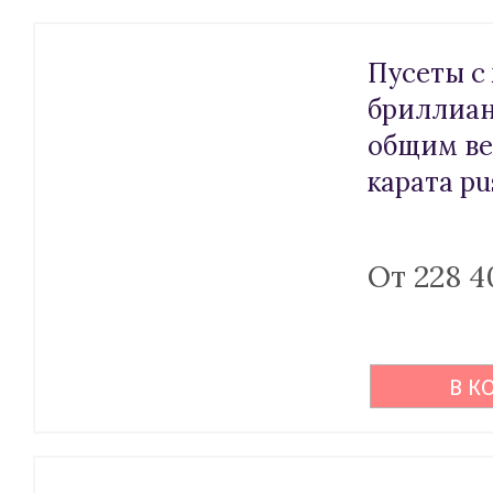
Пусеты с
бриллиа
общим ве
карата pu
От 228 4
В К