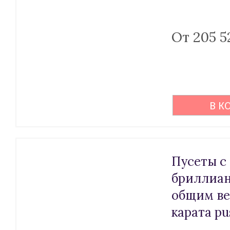
От 205 5
В К
Пусеты с
бриллиа
общим ве
карата pu