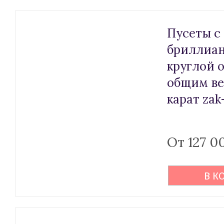
Пусеты с
бриллиа
круглой 
общим ве
карат zak
От 127 0
В К