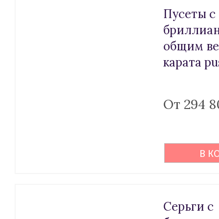
Пусеты с
бриллиа
общим ве
карата pu
От 294 8
В К
Серьги с