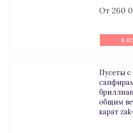
От 260 
В К
Пусеты с
сапфира
бриллиа
общим ве
карат zak