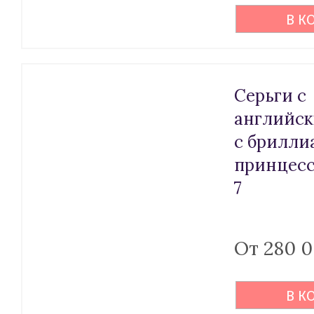
В К
Серьги с
английск
с брилли
принцесс
7
От 280 
В К