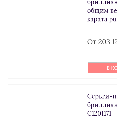
бриллиа
общим ве
карата pu
От 203 1
В К
Серьги-п
бриллиа
С1201171