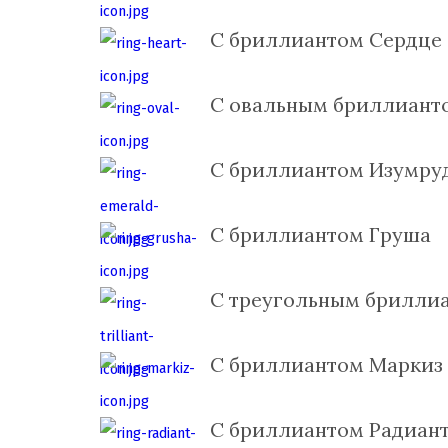
С бриллиантом Сердце
С овальным бриллиант
С бриллиантом Изумру
С бриллиантом Груша
С треугольным брилли
С бриллиантом Маркиз
С бриллиантом Радиан