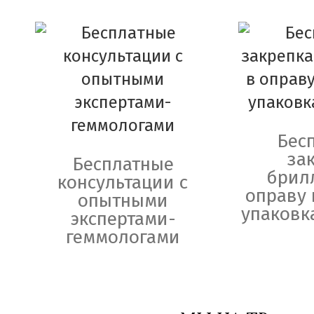
Бес
за
Бесплатные
брил
консультации с
оправу 
опытными
упаковк
экспертами-
геммологами