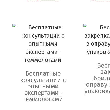
Бес
за
Бесплатные
брил
консультации с
оправу 
опытными
упаковк
экспертами-
геммологами