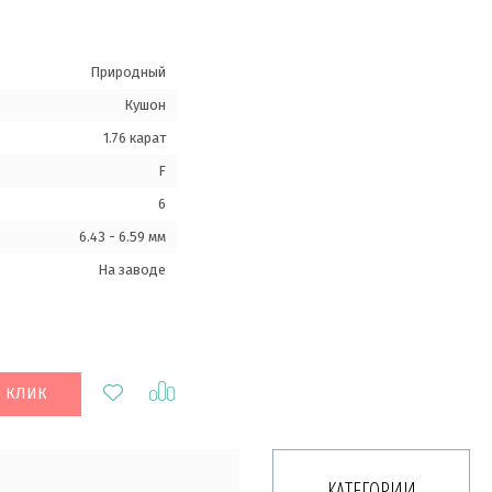
Природный
Кушон
1.76 карат
F
6
6.43 - 6.59 мм
На заводе
1 КЛИК
КАТЕГОРИИ