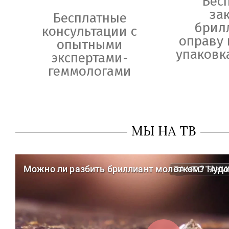
Бес
за
Бесплатные
брил
консультации с
оправу 
опытными
упаковк
экспертами-
геммологами
МЫ НА ТВ