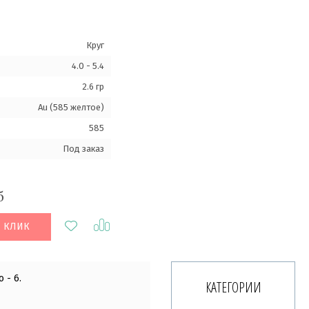
Круг
4.0 - 5.4
2.6 гр
Au (585 желтое)
585
Под заказ
б
1 КЛИК
 - 6.
КАТЕГОРИИ