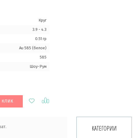
Круг
3.9 - 4.3
0.51 гр
Au 585 (белое)
585
Шоу-Рум
1 КЛИК
ат.
КАТЕГОРИИ