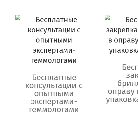
Бес
за
Бесплатные
брил
консультации с
оправу 
опытными
упаковк
экспертами-
геммологами