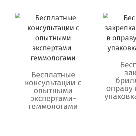
Бес
за
Бесплатные
брил
консультации с
оправу 
опытными
упаковк
экспертами-
геммологами