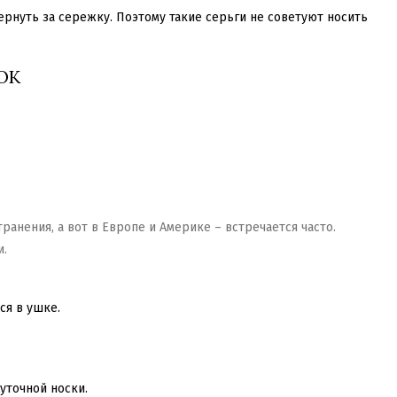
рнуть за сережку. Поэтому такие серьги не советуют носить
ОК
анения, а вот в Европе и Америке – встречается часто.
и.
ся в ушке.
уточной носки.