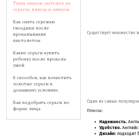
Типы замков-застежек на
серьгах: плюсы и минусы
Как снять сережки
гвоздики после
Существует множество ви
прокалывания
пистолетом
Какие серьги купить
ребенку после прокола
ушей
6 способов, как почистить
золотые серьги в
домашних условиях
Один из самых популярны
Как подобрать серьги по
форме лица
Плюсы:
Надежность.
Англи
Удобство.
Английс
Дизайн:
подходит б