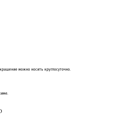
украшение можно носить круглосуточно.
жиме.
О