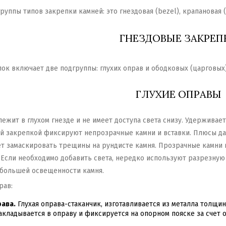
руппы типов закрепки камней: это гнездовая (bezel), крапановая (
ГНЕЗДОВЫЕ ЗАКРЕП
ок включает две подгруппы: глухих оправ и ободковых (царговых)
ГЛУХИЕ ОПРАВЫ
лежит в глухом гнезде и не имеет доступа света снизу. Удержива
ой закрепкой фиксируют непрозрачные камни и вставки. Плюсы да
т замаскировать трещины на рундисте камня. Прозрачные камни в
 Если необходимо добавить света, нередко используют разрезную
большей освещенности камня.
рав:
ава.
Глухая оправа-стаканчик, изготавливается из металла толщи
акладывается в оправу и фиксируется на опорном пояске за счет 