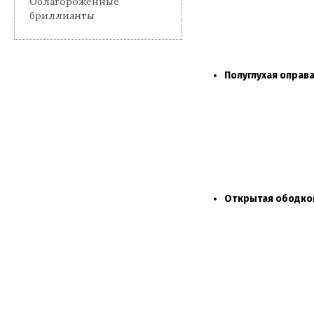
Облагороженные
бриллианты
Полуглухая оправа
Открытая ободков