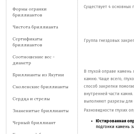
Существует 4 основных г
Формы огранки
бриллиантов
Чистота бриллианта
Сертификаты
Группа гнездовых закреп
бриллиантов
Соотношение вес -
диаметр
В глухой оправе камень 
Бриллианты из Якутии
камню. Чаще всего, глух
способ закрепки помогае
Смоленские бриллианты
внутренней части камня.
Сердца и стрелы
выполняют разрезы для 
Разновидности глухих оп
Знаменитые бриллианты
Юстированная опр
Черный бриллиант
подгонки камень з