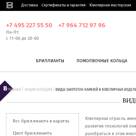
Доставка
Сертификаты и гарантия
Ювелирная мастерская
+7 495 227 55 50
+7 964 712 97 96
Пн-Пт:
с 11-00 до 20-00
БРИЛЛИАНТЫ
ПОМОЛВОЧНЫЕ КОЛЬЦА
/
/
ГЛАВНАЯ
ЭНЦИКЛОПЕДИЯ
ВИДЫ ЗАКРЕПОК КАМНЕЙ В ЮВЕЛИРНЫХ ИЗДЕЛ
ВИД
Ювелирная отрасль имее
Вес бриллианта в каратах
развития технологий они
Цвет бриллианта
разобраться в этом мног