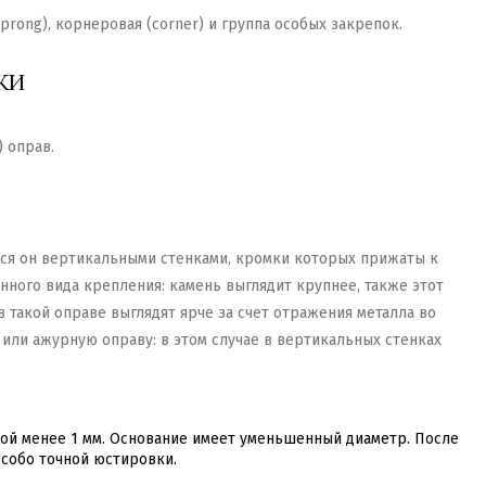
prong), корнеровая (corner) и группа особых закрепок.
КИ
 оправ.
ется он вертикальными стенками, кромки которых прижаты к
нного вида крепления: камень выглядит крупнее, также этот
 такой оправе выглядят ярче за счет отражения металла во
 или ажурную оправу: в этом случае в вертикальных стенках
ной менее 1 мм. Основание имеет уменьшенный диаметр. После
особо точной юстировки.