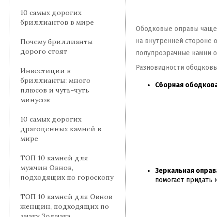
10 самых дорогих
бриллиантов в мире
Ободковые оправы чаще 
на внутренней стороне о
Почему бриллианты
дорого стоят
полупрозрачные камни о
Разновидности ободковы
Инвестиции в
бриллианты: много
Сборная ободкова
плюсов и чуть-чуть
минусов
10 самых дорогих
драгоценных камней в
мире
ТОП 10 камней для
мужчин Овнов,
Зеркальная оправ
подходящих по гороскопу
помогает придать 
ТОП 10 камней для Овнов
женщин, подходящих по
знаку Зодиака