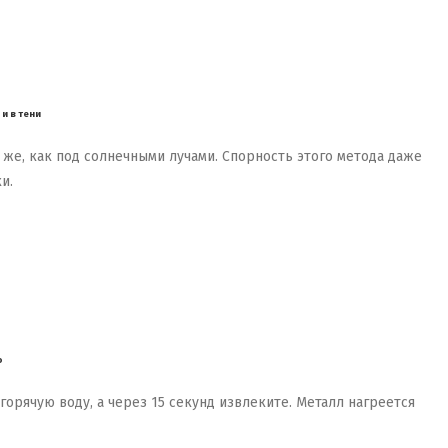
и в тени
 же, как под солнечными лучами. Спорность этого метода даже
и.
о
орячую воду, а через 15 секунд извлеките. Металл нагреется