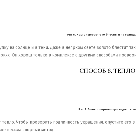
Рис 6. Настоящее золото блестит и на солнце, 
пку на солнце и в тени. Даже в неярком свете золото блестит так
ариях. Он хорош только в комплексе с другими способами проверк
СПОСОБ 6. ТЕПЛО
Рис 7. Золото хорошо проводит тепл
 тепло. Чтобы проверить подлинность украшения, опустите его в г
оже весьма спорный метод.