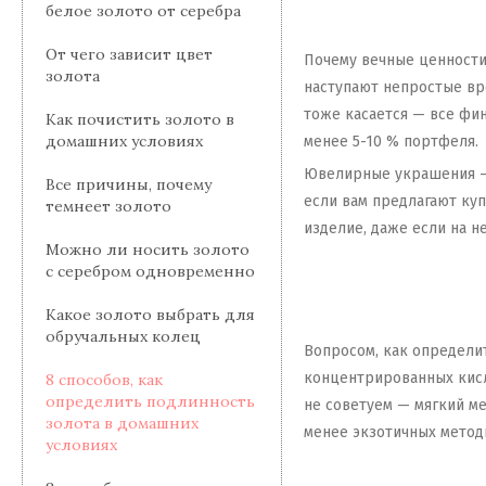
белое золото от серебра
От чего зависит цвет
Почему вечные ценности 
золота
наступают непростые вре
тоже касается — все фи
Как почистить золото в
домашних условиях
менее 5-10 % портфеля.
Ювелирные украшения — 
Все причины, почему
если вам предлагают ку
темнеет золото
изделие, даже если на н
Можно ли носить золото
с серебром одновременно
Какое золото выбрать для
обручальных колец
Вопросом, как определит
концентрированных кисло
8 способов, как
определить подлинность
не советуем — мягкий ме
золота в домашних
менее экзотичных метод
условиях