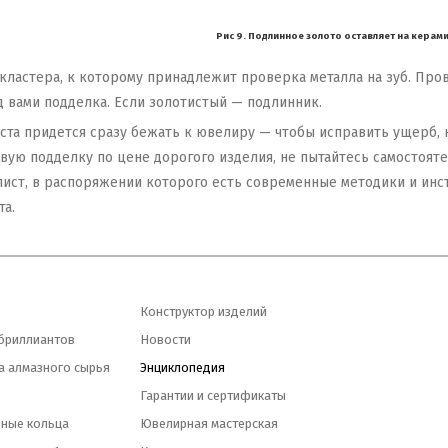
Рис 9. Подлинное золото оставляет на керам
 кластера, к которому принадлежит проверка металла на зуб. Пр
д вами подделка. Если золотистый — подлинник.
еста придется сразу бежать к ювелиру — чтобы исправить ущерб,
ую подделку по цене дорогого изделия, не пытайтесь самостоятел
лист, в распоряжении которого есть современные методики и инс
та.
Конструктор изделий
бриллиантов
Новости
а алмазного сырья
Энциклопедия
Гарантии и сертификаты
ные кольца
Ювелирная мастерская