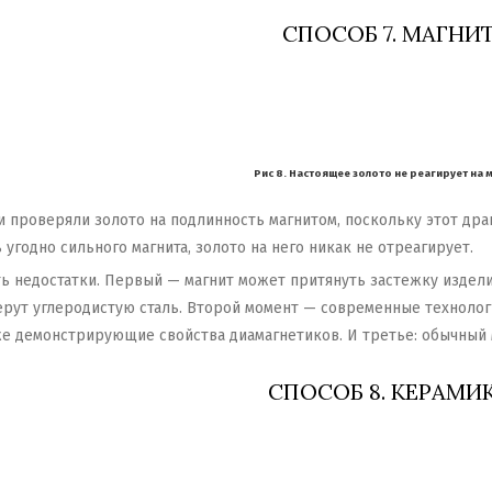
СПОСОБ 7. МАГНИ
Рис 8. Настоящее золото не реагирует на 
проверяли золото на подлинность магнитом, поскольку этот драг
 угодно сильного магнита, золото на него никак не отреагирует.
ть недостатки. Первый — магнит может притянуть застежку издели
ерут углеродистую сталь. Второй момент — современные технолог
же демонстрирующие свойства диамагнетиков. И третье: обычный 
СПОСОБ 8. КЕРАМИ