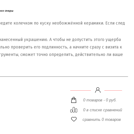
ике следы
оведите колечком по куску необожжённой керамики. Если след
 нанесенный украшению. А чтобы не допустить этого ущерба
ьно проверить его подлинность, а начните сразу с визита к
трументы, сможет точно определить, действительно ли ваше
0 товаров - 0 руб.
0 в списке сравнений
сравнить 0 товаров