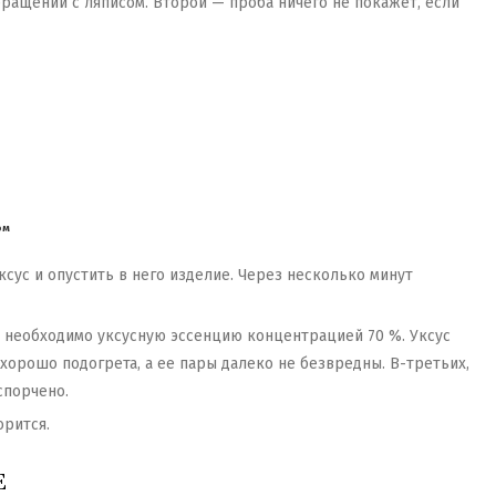
ращении с ляписом. Второй — проба ничего не покажет, если
ом
ксус и опустить в него изделие. Через несколько минут
ь необходимо уксусную эссенцию концентрацией 70 %. Уксус
хорошо подогрета, а ее пары далеко не безвредны. В-третьих,
спорчено.
орится.
Е