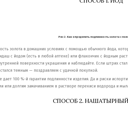
СПОСОБ 1. ЙОД
Рис 2. Как определить подлинность золота с п
ость золота в домашних условиях с помощью обычного йода, кот
ндаш с йодом (есть в любой аптеке) или флакончик с йодным рас
нутренней поверхности украшения и наблюдайте. Если штрих стал
остался темным — поздравляем с удачной покупкой.
не дает 100 %-й гарантии подлинности изделия. Да и риски испор
и или долгим замачиванием в растворе перекиси водорода и мыл
СПОСОБ 2. НАШАТЫРНЫЙ