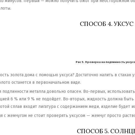
ько минусов. Первый — можно получить ожог при неосторожном об
олоты.
СПОСОБ 4. УКСУС
Рис 5. Проверка на подлинность уксус
сть золота дома с помощью уксуса? Достаточно налить в стакан у
олото останется в первоначальном виде.
я подлинности металла довольно опасен. Во-первых, использоват
цией 6 % или 9 % не подойдет. Во-вторых, жидкость должна быть 
отой сплав входит лигатура с содержанием меди, изделие будет и
я с жемчугом не стоит проверять уксусом — жемчуг просто раств
СПОСОБ 5. СОЛНЦ