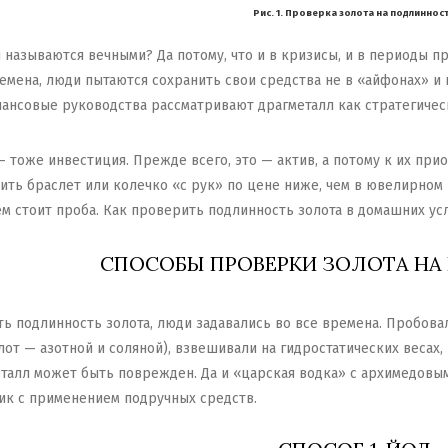
Рис. 1. Проверка золота на подлиннос
называются вечными? Да потому, что и в кризисы, и в периоды пр
мена, люди пытаются сохранить свои средства не в «айфонах» и к
нансовые руководства рассматривают драгметалл как стратегичес
тоже инвестиция. Прежде всего, это — актив, а потому к их при
пить браслет или колечко «с рук» по цене ниже, чем в ювелирном
ем стоит проба. Как проверить подлинность золота в домашних усл
СПОСОБЫ ПРОВЕРКИ ЗОЛОТА НА
ь подлинность золота, люди задавались во все времена. Пробовали
т — азотной и соляной), взвешивали на гидростатических весах,
талл может быть поврежден. Да и «царская водка» с архимедовыми
ик с применением подручных средств.