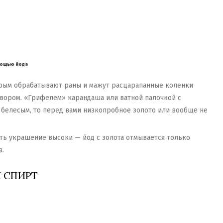
омощью йода
орым обрабатывают раны и мажут расцарапанные коленки
твором. «Грифелем» карандаша или ватной палочкой с
 белесым, то перед вами низкопробное золото или вообще не
тить украшение высоки — йод с золота отмывается только
а.
 СПИРТ