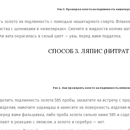
Рис 3. Проверка золота на подлинность нашаты
ть золото на подлинность с помощью нашатырного спирта. Флакон
мства с ценниками в «ювелирках». Смочите в жидкости кончик ва
ли вата окрасилась в сизый цвет — увы, перед вами подделка.
СПОСОБ 3. ЛЯПИС (НИТРАТ
Рис 4. Как проверить золото на подлинность ляпи
еделить подлинность золота 585 пробы, захватите на встречу с 
зделия, намочите карандаш и нанесите на поверхность изделия м
перед вами фальшивка, либо проба золота сильно ниже 585 и соде
пают в реакцию с ляписом, а золото и серебро — нет.