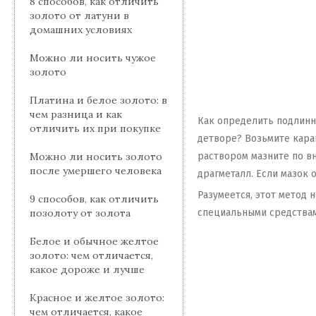
8 способов, как отличить
золото от латуни в
домашних условиях
Можно ли носить чужое
золото
Платина и белое золото: в
чем разница и как
Как определить подлинн
отличить их при покупке
детворе? Возьмите кара
раствором мазните по в
Можно ли носить золото
после умершего человека
драгметалл. Если мазок 
Разумеется, этот метод 
9 способов, как отличить
специальными средствам
позолоту от золота
Белое и обычное желтое
золото: чем отличается,
какое дороже и лучше
Красное и желтое золото:
чем отличается, какое