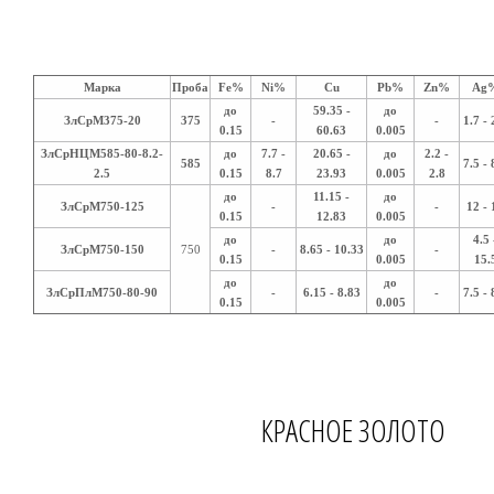
Марка
Проба
Fe%
Ni%
Cu
Pb%
Zn%
Ag
до
59.35 -
до
ЗлСрМ375-20
375
-
-
1.7 - 
0.15
60.63
0.005
ЗлСрНЦМ585-80-8.2-
до
7.7 -
20.65 -
до
2.2 -
585
7.5 - 
2.5
0.15
8.7
23.93
0.005
2.8
до
11.15 -
до
ЗлСрМ750-125
-
-
12 - 
0.15
12.83
0.005
до
до
4.5 
ЗлСрМ750-150
750
-
8.65 - 10.33
-
0.15
0.005
15.
до
до
ЗлСрПлМ750-80-90
-
6.15 - 8.83
-
7.5 - 
0.15
0.005
КРАСНОЕ ЗОЛОТО