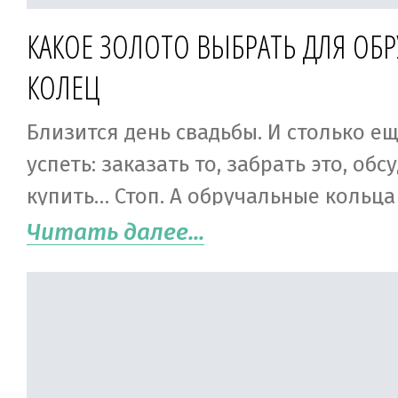
КАКОЕ ЗОЛОТО ВЫБРАТЬ ДЛЯ ОБ
КОЛЕЦ
Близится день свадьбы. И столько е
успеть: заказать то, забрать это, обс
купить… Стоп. А обручальные кольца
Это же самое главное! По каким кри
Читать далее...
выбирать? Дизайн, размер и проба. Ах
конечно. Итак, обручальные кольца: 
выбрать?