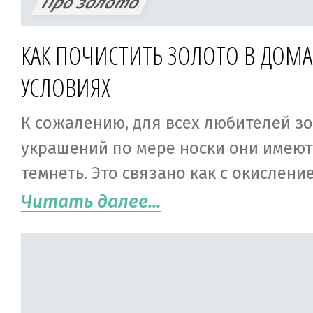
Про золото
КАК ПОЧИСТИТЬ ЗОЛОТО В ДОМ
УСЛОВИЯХ
К сожалению, для всех любителей з
украшений по мере носки они имеют
темнеть. Это связано как с окислени
(добавок к золоту, которые обеспеч
Читать далее...
твердость), так и с общим загрязнени
жировые выделения кожи, грязь, ос
веществ, косметика – все это постеп
скапливается на украшениях и лиша