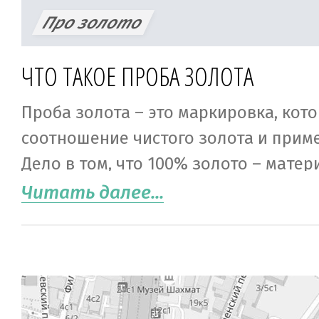
Про золото
ЧТО ТАКОЕ ПРОБА ЗОЛОТА
Проба золота – это маркировка, кот
соотношение чистого золота и приме
Дело в том, что 100% золото – матер
мягкий. Настолько, что его можно п
Читать далее...
пальцами. Поэтому в ювелирной и ря
промышленностей используют сплав
лигатурой (добавками).