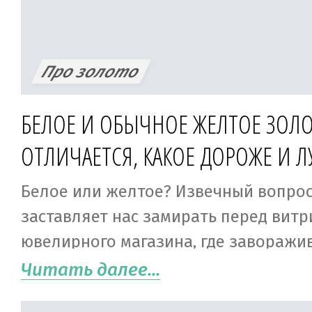
Про золото
БЕЛОЕ И ОБЫЧНОЕ ЖЕЛТОЕ ЗОЛО
ОТЛИЧАЕТСЯ, КАКОЕ ДОРОЖЕ И 
Белое или желтое? Извечный вопрос
заставляет нас замирать перед вит
ювелирного магазина, где завораж
кольца, серьги, браслеты, броши, цеп
Читать далее...
Как прекрасно сияют бриллианты в 