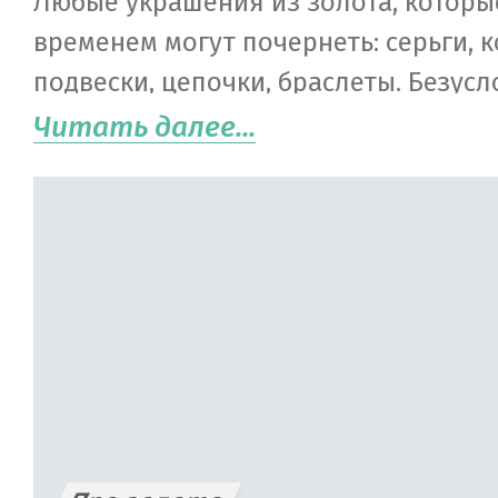
Любые украшения из золота, которы
временем могут почернеть: серьги, к
подвески, цепочки, браслеты. Безусл
очень расстраивает. Рассмотрим пр
Читать далее...
золото темнеет. Постараемся разобр
можно ли предотвратить или замедл
процесс, и как это сделать.