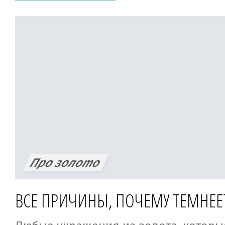
сегодня? По какому принципу? Понят
украшения подбираются к наряду, цв
макияжу, но вопрос о другом — об у
Цепочки, браслеты, кольца и серьги 
на каждый день, а золото — по особ
верно? Но иногда наверняка так хоче
то, и другое вместе. Можно ли носить
серебром одновременно или все же 
Давайте разбираться.
Про золото
ВСЕ ПРИЧИНЫ, ПОЧЕМУ ТЕМНЕЕ