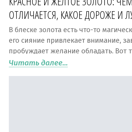
КРАСНОЕ И ЖЕЛТОЕ ЗОЛОТО: ЧЕ
ОТЛИЧАЕТСЯ, КАКОЕ ДОРОЖЕ И 
В блеске золота есть что-то магичес
его сияние привлекает внимание, за
пробуждает желание обладать. Вот т
древности блеск этого металла был
Читать далее...
исключительно золотистым, а сегод
есть украшения желтого, красного и 