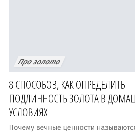
знакомых не стоит — они тоже могут
курсе, что владеют подделкой. Тем б
латунь, из которой часто производ
украшения, визуально очень похожа 
а если сопротивляться соблазну нет 
цена на вожделенное украшение пр
Про золото
«пальчики оближешь», тогда на пом
народные способы. Здесь мы расскаж
8 СПОСОБОВ, КАК ОПРЕДЕЛИТЬ
отличить латунь от золота в домашн
ПОДЛИННОСТЬ ЗОЛОТА В ДОМА
УСЛОВИЯХ
Почему вечные ценности называютс