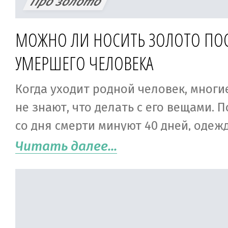
Про золото
МОЖНО ЛИ НОСИТЬ ЗОЛОТО ПО
УМЕРШЕГО ЧЕЛОВЕКА
Когда уходит родной человек, многи
не знают, что делать с его вещами. П
со дня смерти минуют 40 дней, одежд
покойника, конечно, можно раздать
Читать далее...
пожертвовать церкви. Но что насле
с украшениями? Как поступить пра
ли носить золото после умершего ро
не опасно ли это, не будет ли воспр