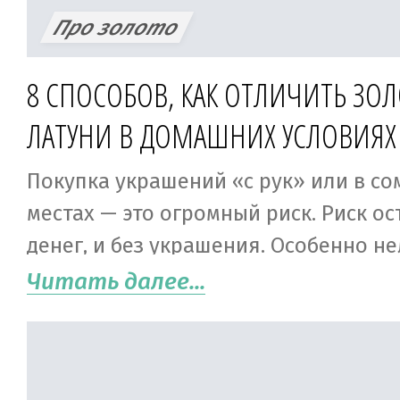
Про золото
8 СПОСОБОВ, КАК ОТЛИЧИТЬ ЗОЛ
ЛАТУНИ В ДОМАШНИХ УСЛОВИЯХ
Покупка украшений «с рук» или в с
местах — это огромный риск. Риск ос
денег, и без украшения. Особенно н
получиться, если кольцо, редкая мо
Читать далее...
серьги предназначены в подарок. Так
игнорировать ювелирные салоны и 
«ювелирку» у малознакомых людей. 