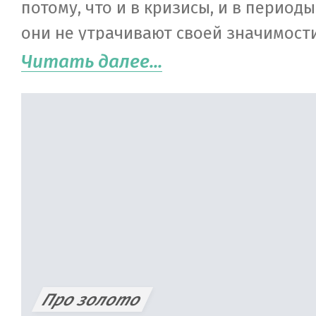
потому, что и в кризисы, и в период
они не утрачивают своей значимости
наступают непростые времена, люди
Читать далее...
сохранить свои средства не в «айфо
криптовалютах, а в золоте. Впрочем,
благополучных времен это тоже каса
финансовые руководства рассматри
драгметалл как стратегический актив
рекомендуют инвесторам держать в 
менее 5-10 % портфеля.
Про золото