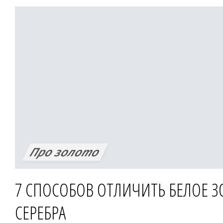
слишком мягкий. Добавление лигату
добиваться определенных химико-ф
свойств, делая благородный металл
для изготовления украшений, устой
деформациям. Также лигатуры влияю
сплава.
Про золото
7 СПОСОБОВ ОТЛИЧИТЬ БЕЛОЕ З
СЕРЕБРА