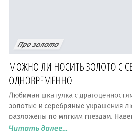
Про золото
МОЖНО ЛИ НОСИТЬ ЗОЛОТО С С
ОДНОВРЕМЕННО
Любимая шкатулка с драгоценностям
золотые и серебряные украшения л
разложены по мягким гнездам. Наве
есть такая. А как вы выбираете, что 
Читать далее...