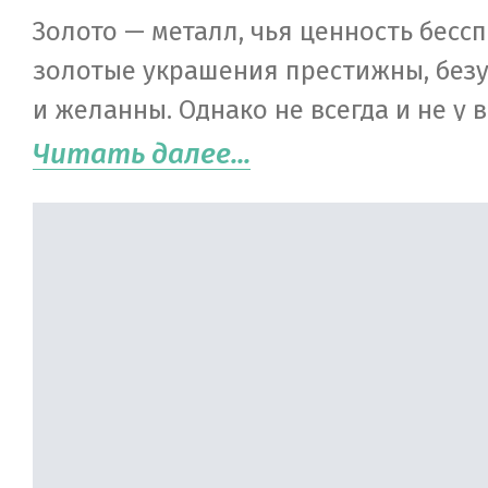
Золото — металл, чья ценность бессп
золотые украшения престижны, без
и желанны. Однако не всегда и не у в
возможность приобрести новенькие
Читать далее...
серьги или модное кольцо в ювелир
В этом случае первой возникает мыс
ломбард. Но большинство тут же отм
поскольку существует стереотип, чт
украшения могут как-то им навредит