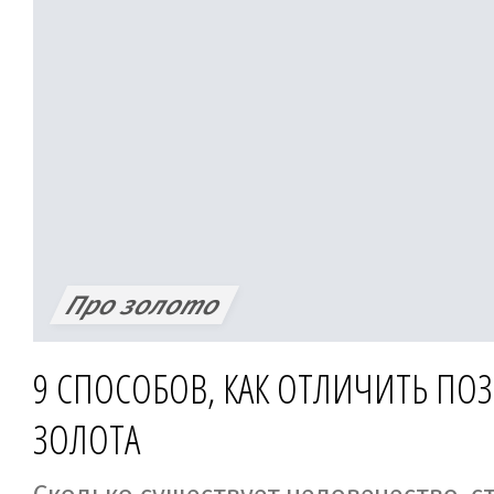
белого золота! А этот тяжелый брасл
металла с крупными гранатами пора
варварской разнузданной роскошью.
он смотрелся бы с любимым вечерни
Что же выбрать?
Про золото
9 СПОСОБОВ, КАК ОТЛИЧИТЬ ПО
ЗОЛОТА