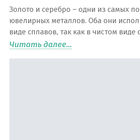
Золото и серебро – одни из самых п
ювелирных металлов. Оба они испол
виде сплавов, так как в чистом виде
мягкие и пластичные. Золото, имею
Читать далее...
изначально желтый цвет, становитс
добавления серебра, платины, палла
Изделия, выполненные из него, кра
серебро.