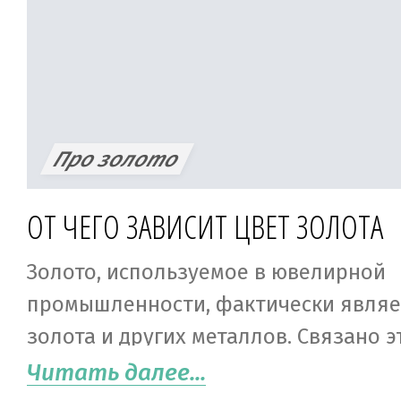
блеска. Как почистить золотые укра
домашних условиях, расскажем в наш
Про золото
ОТ ЧЕГО ЗАВИСИТ ЦВЕТ ЗОЛОТА
Золото, используемое в ювелирной
промышленности, фактически являе
золота и других металлов. Связано 
образом с тем, что чистое золото – 
Читать далее...